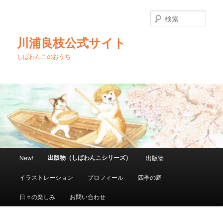
メ
イ
検
ン
索
コ
川浦良枝公式サイト
ン
テ
しばわんこのおうち
ン
ツ
へ
移
動
メ
出版物（しばわんこシリーズ）
New!
出版物
イ
ン
イラストレーション
プロフィール
四季の庭
メ
ニ
日々の楽しみ
お問い合わせ
ュ
ー