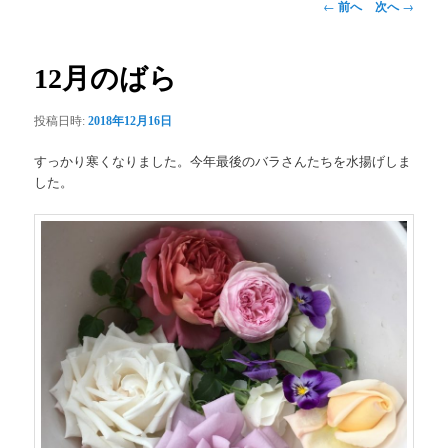
投
←
前へ
次へ
→
稿
ナ
ビ
12月のばら
ゲ
ー
投稿日時:
2018年12月16日
シ
ョ
すっかり寒くなりました。今年最後のバラさんたちを水揚げしま
ン
した。