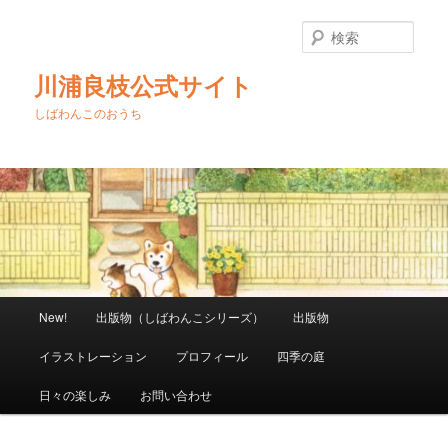
メ
イ
検
ン
索
コ
川浦良枝公式サイト
ン
テ
しばわんこのおうち
ン
ツ
へ
移
動
メ
New!
出版物（しばわんこシリーズ）
出版物
イ
ン
イラストレーション
プロフィール
四季の庭
メ
ニ
日々の楽しみ
お問い合わせ
ュ
ー