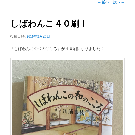
投
←
前へ
次へ
→
稿
ナ
ビ
しばわんこ４０刷！
ゲ
ー
投稿日時:
2019年3月25日
シ
ョ
「しばわんこの和のこころ」が４０刷になりました！
ン