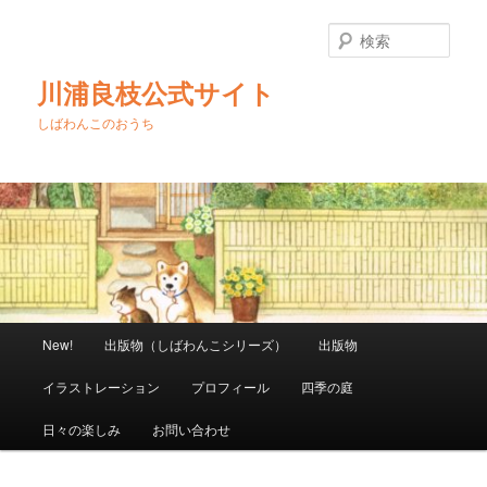
メ
イ
検
ン
索
コ
川浦良枝公式サイト
ン
テ
しばわんこのおうち
ン
ツ
へ
移
動
メ
New!
出版物（しばわんこシリーズ）
出版物
イ
ン
イラストレーション
プロフィール
四季の庭
メ
ニ
日々の楽しみ
お問い合わせ
ュ
ー