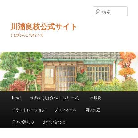
メ
イ
検
ン
索
コ
川浦良枝公式サイト
ン
テ
しばわんこのおうち
ン
ツ
へ
移
動
メ
New!
出版物（しばわんこシリーズ）
出版物
イ
ン
イラストレーション
プロフィール
四季の庭
メ
ニ
日々の楽しみ
お問い合わせ
ュ
ー