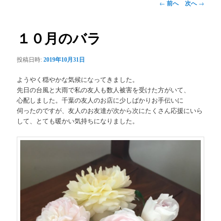
投
←
前へ
次へ
→
稿
ナ
ビ
１０月のバラ
ゲ
ー
投稿日時:
2019年10月31日
シ
ョ
ようやく穏やかな気候になってきました。
ン
先日の台風と大雨で私の友人も数人被害を受けた方がいて、
心配しました。千葉の友人のお店に少しばかりお手伝いに
伺ったのですが、友人のお友達が次から次にたくさん応援にいら
して、とても暖かい気持ちになりました。