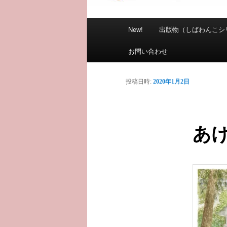
メ
New!
出版物（しばわんこシ
イ
ン
お問い合わせ
メ
ニ
投稿日時:
2020年1月2日
ュ
ー
あ