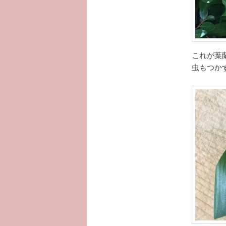
これが葉
虫もつか