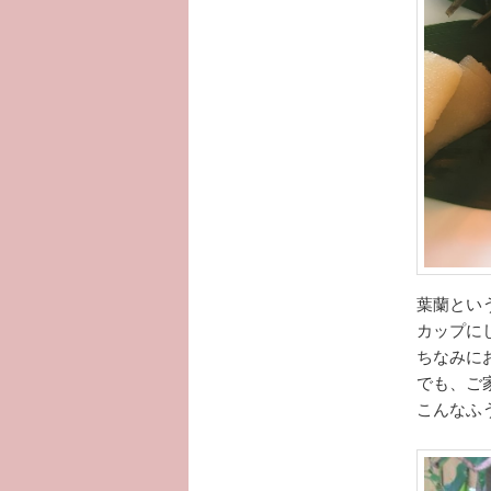
葉蘭とい
カップに
ちなみに
でも、ご
こんなふ