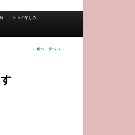
庭
日々の楽しみ
投
←
前へ
次へ
→
稿
ナ
ビ
ます
ゲ
ー
シ
ョ
ン