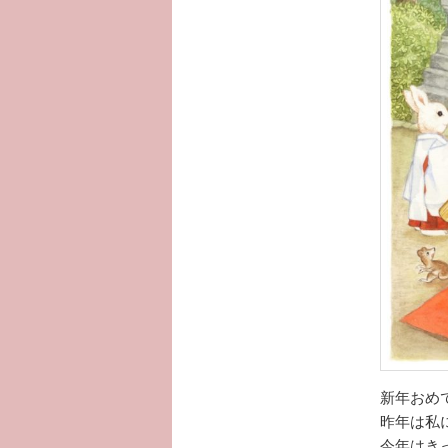
新年おめ
昨年は私に
今年はき