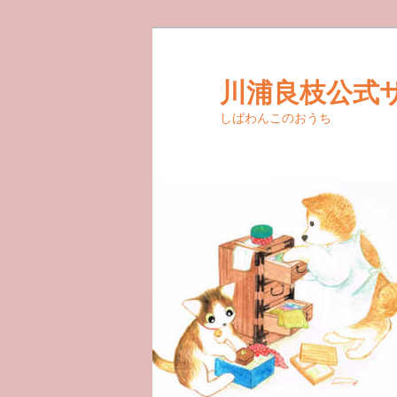
メ
イ
ン
川浦良枝公式
コ
しばわんこのおうち
ン
テ
ン
ツ
へ
移
動