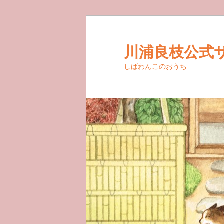
メ
イ
ン
川浦良枝公式
コ
しばわんこのおうち
ン
テ
ン
ツ
へ
移
動