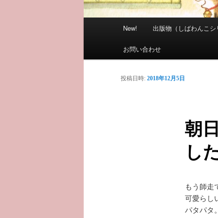
メ
New!
出版物（しばわんこシ
イ
ン
お問い合わせ
メ
ニ
投稿日時:
2018年12月5日
ュ
ー
朝
し
もう師走
可愛らし
パタパタ