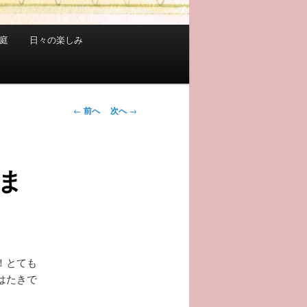
庭
日々の楽しみ
投
←
前へ
次へ
→
稿
ナ
ビ
ま
ゲ
ー
シ
ョ
ン
！とても
はたきで