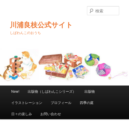
メ
イ
検
ン
索
コ
川浦良枝公式サイト
ン
テ
しばわんこのおうち
ン
ツ
へ
移
動
メ
New!
出版物（しばわんこシリーズ）
出版物
イ
ン
イラストレーション
プロフィール
四季の庭
メ
ニ
日々の楽しみ
お問い合わせ
ュ
ー