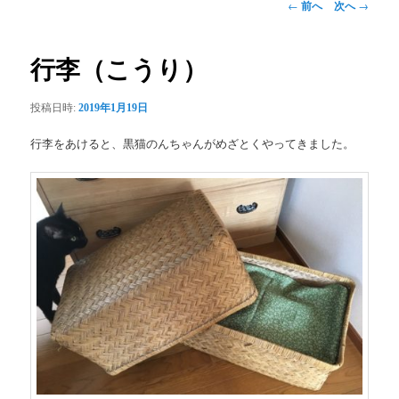
投
←
前へ
次へ
→
稿
ナ
ビ
行李（こうり）
ゲ
ー
投稿日時:
2019年1月19日
シ
ョ
行李をあけると、黒猫のんちゃんがめざとくやってきました。
ン