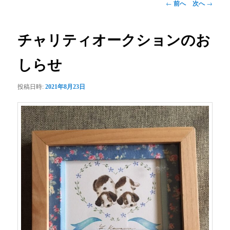
投
←
前へ
次へ
→
稿
ナ
ビ
チャリティオークションのお
ゲ
ー
しらせ
シ
ョ
投稿日時:
2021年8月23日
ン