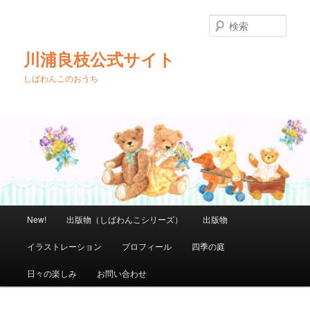
メ
イ
検
ン
索
コ
川浦良枝公式サイト
ン
テ
しばわんこのおうち
ン
ツ
へ
移
動
メ
New!
出版物（しばわんこシリーズ）
出版物
イ
ン
イラストレーション
プロフィール
四季の庭
メ
ニ
日々の楽しみ
お問い合わせ
ュ
ー