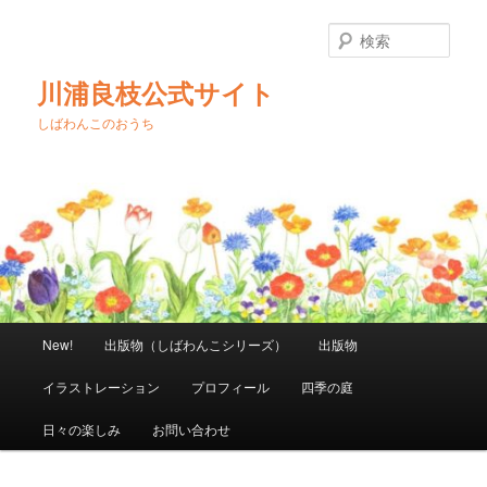
メ
イ
検
ン
索
コ
川浦良枝公式サイト
ン
テ
しばわんこのおうち
ン
ツ
へ
移
動
メ
New!
出版物（しばわんこシリーズ）
出版物
イ
ン
イラストレーション
プロフィール
四季の庭
メ
ニ
日々の楽しみ
お問い合わせ
ュ
ー