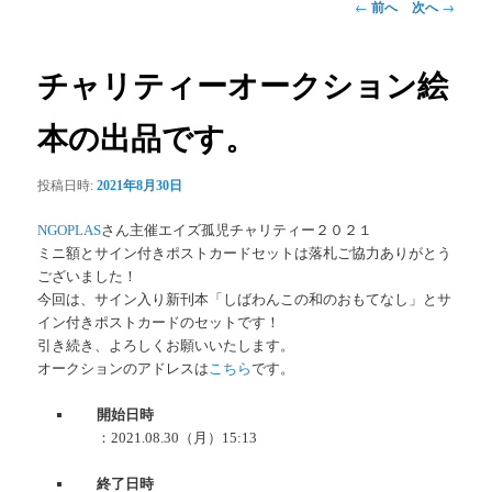
投
←
前へ
次へ
→
稿
ナ
ビ
チャリティーオークション絵
ゲ
ー
本の出品です。
シ
ョ
投稿日時:
2021年8月30日
ン
NGOPLAS
さん主催エイズ孤児チャリティー２０２１
ミニ額とサイン付きポストカードセットは落札ご協力ありがとう
ございました！
今回は、サイン入り新刊本「しばわんこの和のおもてなし」とサ
イン付きポストカードのセットです！
引き続き、よろしくお願いいたします。
オークションのアドレスは
こちら
です。
開始日時
：
2021.08.30（月）15:13
終了日時