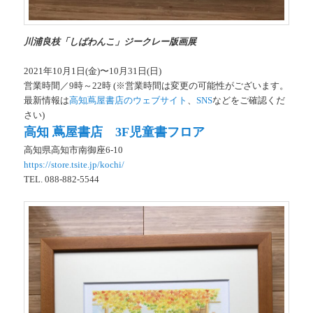
川浦良枝「しばわんこ」ジークレー版画展
2021年10月1日(金)〜10月31日(日)
営業時間／9時～22時 (※営業時間は変更の可能性がございます。
最新情報は
高知蔦屋書店のウェブサイト
、
SNS
などをご確認くだ
さい)
​​​​​​高知 蔦屋書店 3F児童書フロア
高知県高知市南御座6-10
https://store.tsite.jp/kochi/
TEL. 088-882-5544