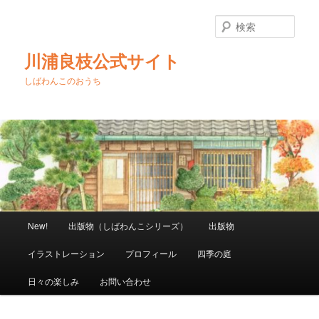
メ
イ
検
ン
索
コ
川浦良枝公式サイト
ン
テ
しばわんこのおうち
ン
ツ
へ
移
動
メ
New!
出版物（しばわんこシリーズ）
出版物
イ
ン
イラストレーション
プロフィール
四季の庭
メ
ニ
日々の楽しみ
お問い合わせ
ュ
ー