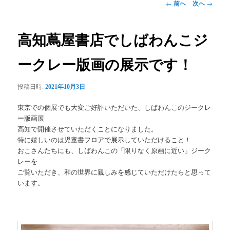
投
←
前へ
次へ
→
稿
ナ
ビ
高知蔦屋書店でしばわんこジ
ゲ
ー
ークレー版画の展示です！
シ
ョ
投稿日時:
2021年10月3日
ン
東京での個展でも大変ご好評いただいた、しばわんこのジークレ
ー版画展
高知で開催させていただくことになりました。
特に嬉しいのは児童書フロアで展示していただけること！
おこさんたちにも、しばわんこの「限りなく原画に近い」ジーク
レーを
ご覧いただき、和の世界に親しみを感じていただけたらと思って
います。