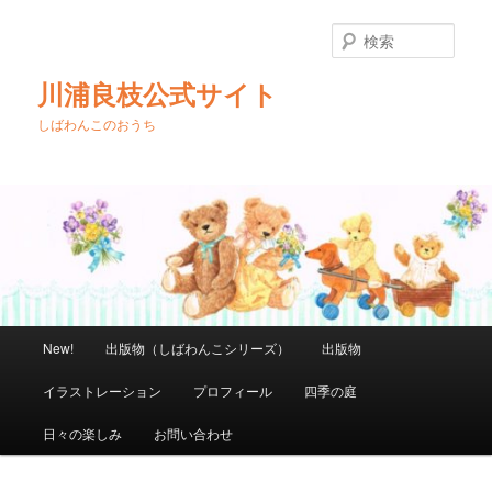
メ
イ
検
ン
索
コ
川浦良枝公式サイト
ン
テ
しばわんこのおうち
ン
ツ
へ
移
動
メ
New!
出版物（しばわんこシリーズ）
出版物
イ
ン
イラストレーション
プロフィール
四季の庭
メ
ニ
日々の楽しみ
お問い合わせ
ュ
ー