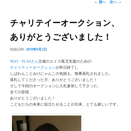
投
←
前へ
次へ
→
稿
ナ
ビ
チャリテイーオークション、
ゲ
ー
ありがとうございました！
シ
ョ
投稿日時:
2019年9月2日
ン
NGO・PLASさん
主催のエイズ孤児支援のための
チャリティーオークション
が昨日終了し
しばわんことみけにゃんこの色紙も、無事落札されました。
落札してくださった方、ありがとうございました！
そして今回のオークションに入札参加して下さった、
全ての皆様、
ありがとうございました！
こどもたちの未来に役立たせることが出来、とても嬉しいです。