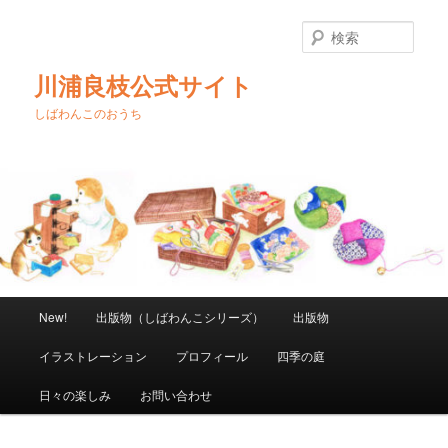
メ
イ
検
ン
索
コ
川浦良枝公式サイト
ン
テ
しばわんこのおうち
ン
ツ
へ
移
動
メ
New!
出版物（しばわんこシリーズ）
出版物
イ
ン
イラストレーション
プロフィール
四季の庭
メ
ニ
日々の楽しみ
お問い合わせ
ュ
ー