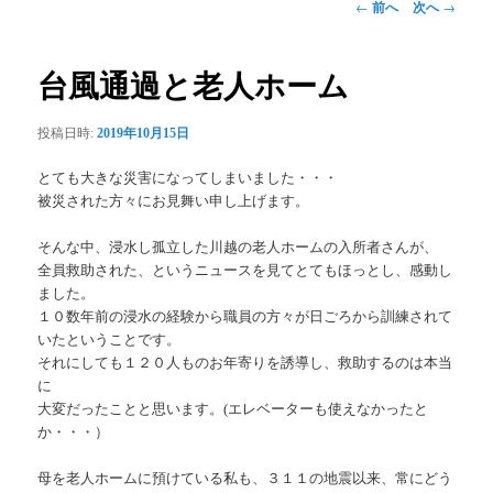
投
←
前へ
次へ
→
稿
ナ
ビ
台風通過と老人ホーム
ゲ
ー
投稿日時:
2019年10月15日
シ
ョ
とても大きな災害になってしまいました・・・
ン
被災された方々にお見舞い申し上げます。
そんな中、浸水し孤立した川越の老人ホームの入所者さんが、
全員救助された、というニュースを見てとてもほっとし、感動し
ました。
１０数年前の浸水の経験から職員の方々が日ごろから訓練されて
いたということです。
それにしても１２０人ものお年寄りを誘導し、救助するのは本当
に
大変だったことと思います。(エレベーターも使えなかったと
か・・・）
母を老人ホームに預けている私も、３１１の地震以来、常にどう