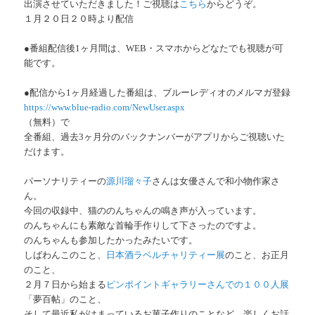
出演させていただきました！ご視聴は
こちら
からどうぞ。
１月２０日２０時より配信
●番組配信後1ヶ月間は、WEB・スマホからどなたでも視聴が可
能です。
●配信から1ヶ月経過した番組は、ブルーレディオのメルマガ登録
https://www.blue-radio.com/NewUser.aspx
（無料）で
全番組、過去3ヶ月分のバックナンバーがアプリからご視聴いた
だけます。
パーソナリティーの
源川瑠々子
さんは女優さんで和小物作家さ
ん。
今回の収録中、猫ののんちゃんの鳴き声が入っています。
のんちゃんにも素敵な首輪手作りして下さったのですよ。
のんちゃんも参加したかったみたいです。
しばわんこのこと、
日本酒ラベルチャリティー展
のこと、お正月
のこと、
２月７日から始まる
ピンポイントギャラリーさんでの１００人展
「夢百帖」のこと、
そして最近私がはまっているお菓子作りのことなど、楽しくお話