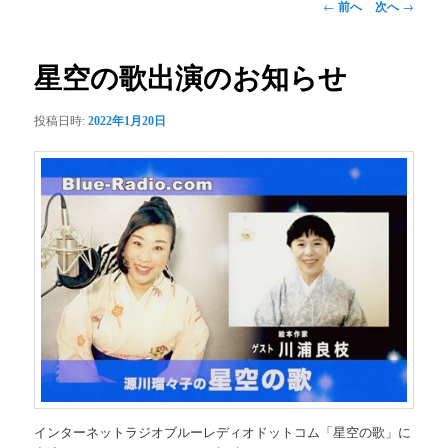
投
←
前へ
次へ
→
稿
ナ
ビ
星空の歌出演のお知らせ
ゲ
ー
投稿日時:
2022年1月20日
シ
ョ
ン
インターネットラジオブルーレディオドットコム「星空の歌」に