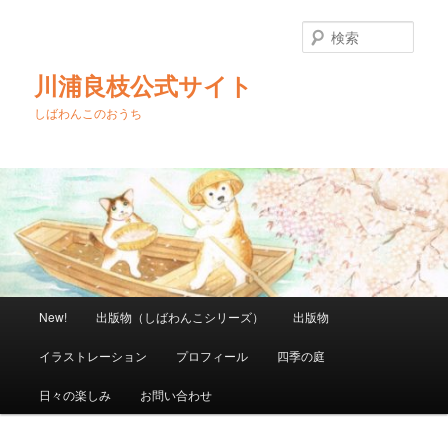
メ
イ
検
ン
索
コ
川浦良枝公式サイト
ン
テ
しばわんこのおうち
ン
ツ
へ
移
動
メ
New!
出版物（しばわんこシリーズ）
出版物
イ
ン
イラストレーション
プロフィール
四季の庭
メ
ニ
日々の楽しみ
お問い合わせ
ュ
ー