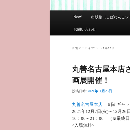
メ
New!
出版物（しばわんこシ
イ
ン
お問い合わせ
メ
ニ
ュ
月別アーカイブ:
2021年11月
ー
丸善名古屋本店
画展開催！
投稿日時:
2021年11月23日
丸善名古屋本店
６階 ギャラ
2021年12月7日(火)～12月
10：00～21：00 （※最終
<入場無料>