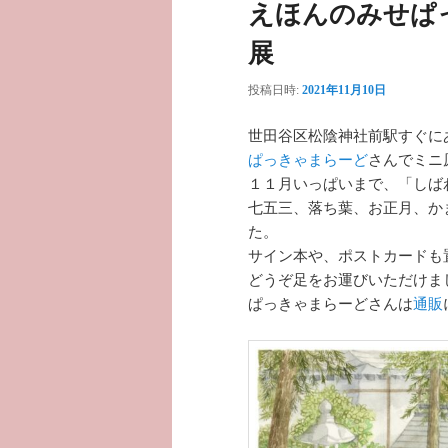
えほんのみせぱ
展
投稿日時:
2021年11月10日
世田谷区松陰神社前駅すぐに
ぱっきゃまらーど
さんでミニ
１１月いっぱいまで、「しば
七五三、落ち葉、お正月、か
た。
サイン本や、ポストカードも
どうぞ足をお運びいただけま
ぱっきゃまらーどさんは
通販