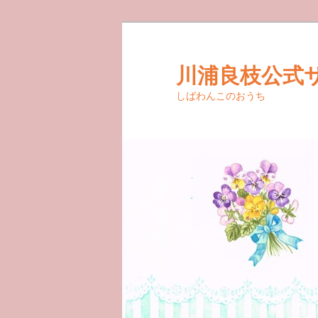
メ
サ
イ
ブ
ン
コ
川浦良枝公式
コ
ン
しばわんこのおうち
ン
テ
テ
ン
ン
ツ
ツ
へ
へ
移
移
動
動