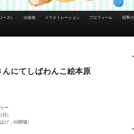
リーズ）
出版物
イラストレーション
プロフィール
四季の
さんにてしばわんこ絵本原
リー
26日(日)
日は17：00閉場）