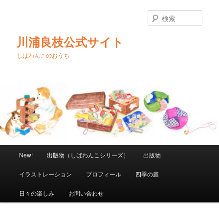
メ
イ
検
ン
索
コ
川浦良枝公式サイト
ン
テ
しばわんこのおうち
ン
ツ
へ
移
動
メ
New!
出版物（しばわんこシリーズ）
出版物
イ
ン
イラストレーション
プロフィール
四季の庭
メ
ニ
日々の楽しみ
お問い合わせ
ュ
ー