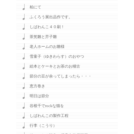
柏にて
ふくろう展出品作です。
しばわんこ４０刷！
茶筅雛と芥子雛
老人ホームのお雛様
雪童子（ゆきわらす）のおやつ
絵本とケーキとお茶のお稽古
節分の豆が余ってしまったら・・・
恵方巻き
明日は節分
谷根千でrockな猫を
しばわんこの製作工程
行李（こうり）