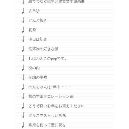
絵でつなぐ戦争と児童文学原画展
古帛紗
どんど焼き
初釜
明日は初釜
洗濯物の好きな猫
しばわんこのpopです。
松の内
刺繍の半襟
のんちゃんは1年中・・・
柿の羊羹デコレーション編
どうぞ良いお年をお迎えください
クリスマスらしい画像
垂撥を使って壁に花を